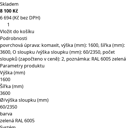
Skladem
8 100 Kč
6 694 (Kč bez DPH)
Brána dvoukřídlá
OKO
Vložit do košíku
zelená
Podrobnosti
1600
povrchová úprava: komaxit, výška (mm): 1600, šířka (mm):
mm
3600, O sloupku /výška sloupku (mm): 60/2350, počet
množství
sloupků (započteno v ceně): 2, poznámka: RAL 6005 zelená
Parametry produktu
Výška (mm)
1600
Šířka (mm)
3600
Ø/výška sloupku (mm)
60/2350
barva
zelená RAL 6005
Systém