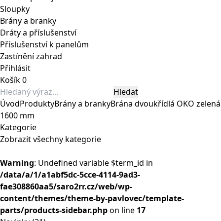
Sloupky
Brány a branky
Dráty a příslušenství
Příslušenství k panelům
Zastínění zahrad
Přihlásit
Košík
0
Úvod
Produkty
Brány a branky
Brána dvoukřídlá OKO zelená
1600 mm
Kategorie
Zobrazit všechny kategorie
Warning
: Undefined variable $term_id in
/data/a/1/a1abf5dc-5cce-4114-9ad3-
fae308860aa5/saro2rr.cz/web/wp-
content/themes/theme-by-pavlovec/template-
parts/products-sidebar.php
on line
17