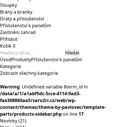
Sloupky
Brány a branky
Dráty a příslušenství
Příslušenství k panelům
Zastínění zahrad
Přihlásit
Košík
0
Úvod
Produkty
Příslušenství k panelům
Kategorie
Zobrazit všechny kategorie
Warning
: Undefined variable $term_id in
/data/a/1/a1abf5dc-5cce-4114-9ad3-
fae308860aa5/saro2rr.cz/web/wp-
content/themes/theme-by-pavlovec/template-
parts/products-sidebar.php
on line
17
Novinky
(21)