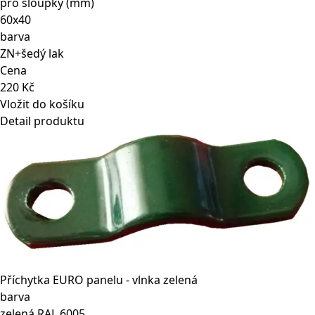
pro sloupky (mm)
60x40
barva
ZN+šedý lak
Cena
220 Kč
Vložit do košíku
Detail produktu
Příchytka EURO panelu - vlnka zelená
barva
zelená RAL 6005