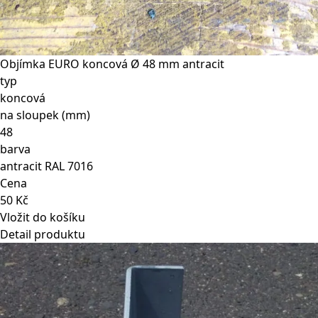
Objímka EURO koncová Ø 48 mm antracit
typ
koncová
na sloupek (mm)
48
barva
antracit RAL 7016
Cena
50 Kč
Vložit do košíku
Detail produktu