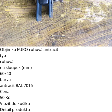
Objímka EURO rohová antracit
typ
rohová
na sloupek (mm)
60x40
barva
antracit RAL 7016
Cena
50 Kč
Vložit do košíku
Detail produktu