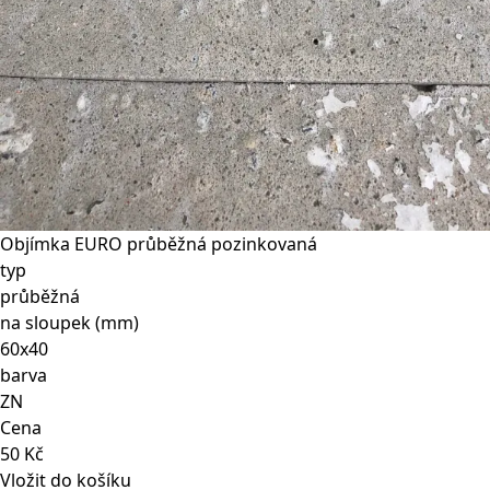
Objímka EURO průběžná pozinkovaná
typ
průběžná
na sloupek (mm)
60x40
barva
ZN
Cena
50 Kč
Vložit do košíku