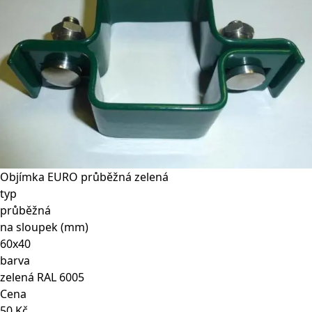
Objímka EURO průběžná zelená
typ
průběžná
na sloupek (mm)
60x40
barva
zelená RAL 6005
Cena
50 Kč