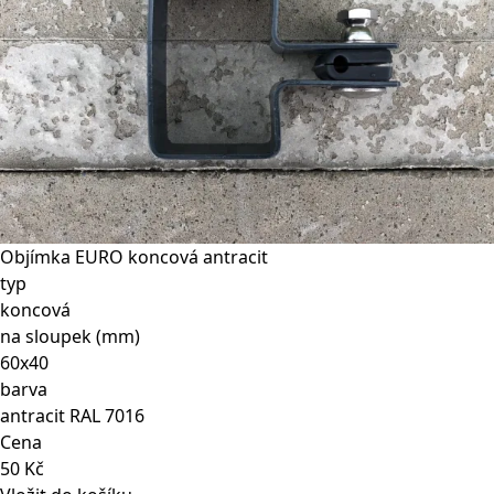
Objímka EURO koncová antracit
typ
koncová
na sloupek (mm)
60x40
barva
antracit RAL 7016
Cena
50 Kč