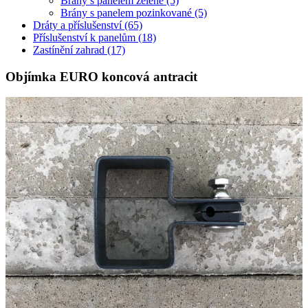
Brány s panelem zelené
(5)
Brány s panelem pozinkované
(5)
Dráty a příslušenství
(65)
Příslušenství k panelům
(18)
Zastínění zahrad
(17)
Objímka EURO koncová antracit