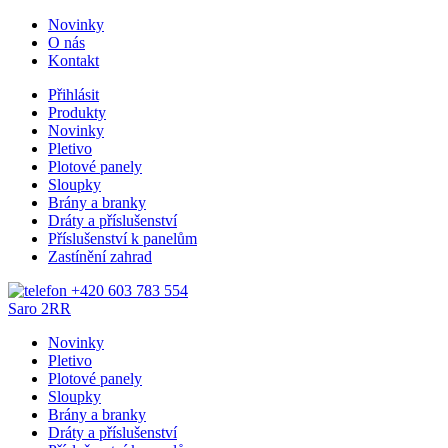
Novinky
O nás
Kontakt
Přihlásit
Produkty
Novinky
Pletivo
Plotové panely
Sloupky
Brány a branky
Dráty a příslušenství
Příslušenství k panelům
Zastínění zahrad
+420 603 783 554
Saro
2RR
Novinky
Pletivo
Plotové panely
Sloupky
Brány a branky
Dráty a příslušenství