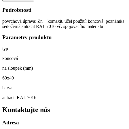
koncová
antracit
Podrobnosti
množství
povrchová úprava: Zn + komaxit, účel použití: koncová, poznámka:
šedočerná antracit RAL 7016 vč. spojovacího materiálu
Parametry produktu
typ
koncová
na sloupek (mm)
60x40
barva
antracit RAL 7016
Kontaktujte nás
Adresa