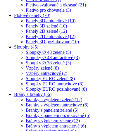
Pletivo svařované a okrasné
(21)
Pletivo pro chovatele
(3)
Plotové panely
(70)
Panely 3D antracitové
(10)
Panely 3D zelené
(10)
Panely 2D zelené
(12)
Panely 2D antracitové
(12)
Panely 3D pozinkované
(10)
Sloupky
(45)
Sloupky Ø 48 zelené
(5)
Sloupky Ø 48 antracitové
(3)
Sloupky Ø 38 zelené
(3)
Vzpěry zelené
(8)
Vzpěry antracitové
(2)
Sloupky EURO zelené
(8)
Sloupky EURO antracitové
(8)
Sloupky EURO pozinkované
(8)
Brány a branky
(56)
Branky s výpletem zelené
(12)
Branky s výpletem antracitové
(6)
Branky s panelem zelené
(5)
Branky s panelem pozinkované
(5)
Brány s výpletem zelené
(12)
Brány s výpletem antracitové
(6)