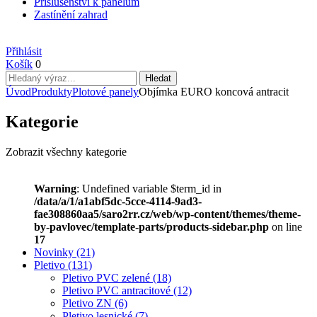
Příslušenství k panelům
Zastínění zahrad
Přihlásit
Košík
0
Úvod
Produkty
Plotové panely
Objímka EURO koncová antracit
Kategorie
Zobrazit všechny kategorie
Warning
: Undefined variable $term_id in
/data/a/1/a1abf5dc-5cce-4114-9ad3-
fae308860aa5/saro2rr.cz/web/wp-content/themes/theme-
by-pavlovec/template-parts/products-sidebar.php
on line
17
Novinky
(21)
Pletivo
(131)
Pletivo PVC zelené
(18)
Pletivo PVC antracitové
(12)
Pletivo ZN
(6)
Pletivo lesnické
(7)