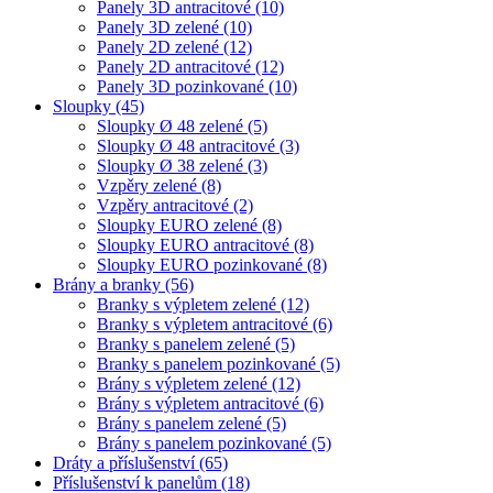
Panely 3D antracitové
(10)
Panely 3D zelené
(10)
Panely 2D zelené
(12)
Panely 2D antracitové
(12)
Panely 3D pozinkované
(10)
Sloupky
(45)
Sloupky Ø 48 zelené
(5)
Sloupky Ø 48 antracitové
(3)
Sloupky Ø 38 zelené
(3)
Vzpěry zelené
(8)
Vzpěry antracitové
(2)
Sloupky EURO zelené
(8)
Sloupky EURO antracitové
(8)
Sloupky EURO pozinkované
(8)
Brány a branky
(56)
Branky s výpletem zelené
(12)
Branky s výpletem antracitové
(6)
Branky s panelem zelené
(5)
Branky s panelem pozinkované
(5)
Brány s výpletem zelené
(12)
Brány s výpletem antracitové
(6)
Brány s panelem zelené
(5)
Brány s panelem pozinkované
(5)
Dráty a příslušenství
(65)
Příslušenství k panelům
(18)