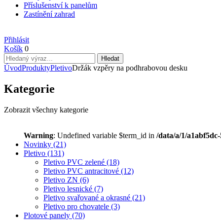
Příslušenství k panelům
Zastínění zahrad
Přihlásit
Košík
0
Úvod
Produkty
Pletivo
Držák vzpěry na podhrabovou desku
Kategorie
Zobrazit všechny kategorie
Warning
: Undefined variable $term_id in
/data/a/1/a1abf5dc
Novinky
(21)
Pletivo
(131)
Pletivo PVC zelené
(18)
Pletivo PVC antracitové
(12)
Pletivo ZN
(6)
Pletivo lesnické
(7)
Pletivo svařované a okrasné
(21)
Pletivo pro chovatele
(3)
Plotové panely
(70)