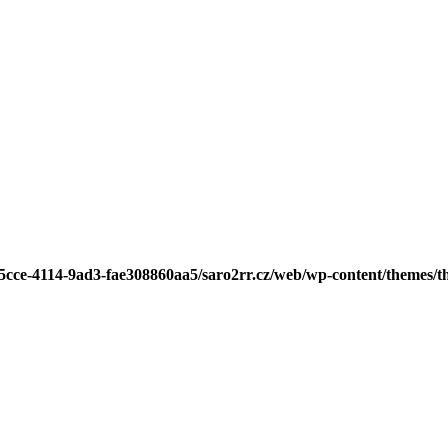
-5cce-4114-9ad3-fae308860aa5/saro2rr.cz/web/wp-content/themes/t