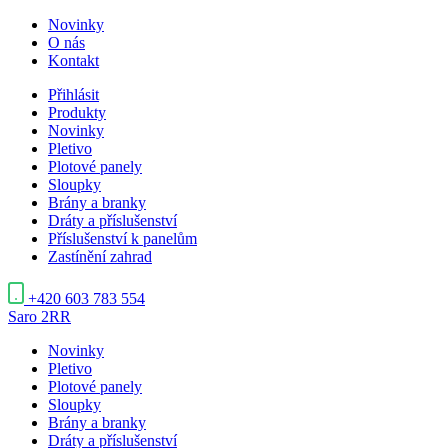
Novinky
O nás
Kontakt
Přihlásit
Produkty
Novinky
Pletivo
Plotové panely
Sloupky
Brány a branky
Dráty a příslušenství
Příslušenství k panelům
Zastínění zahrad
+420 603 783 554
Saro
2RR
Novinky
Pletivo
Plotové panely
Sloupky
Brány a branky
Dráty a příslušenství