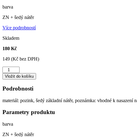
barva
ZN + šedý nátěr
Více podrobností
Skladem
180 Kč
149 (Kč bez DPH)
Držák vzpěry
na podhrabovou
Vložit do košíku
desku
množství
Podrobnosti
materiál: pozink, šedý základní nátěr, poznámka: vhodné k nasazení
Parametry produktu
barva
ZN + šedý nátěr