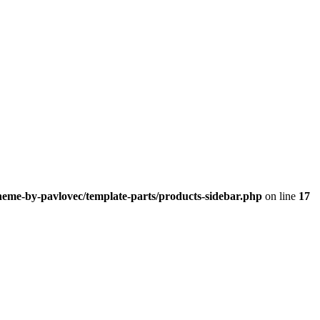
heme-by-pavlovec/template-parts/products-sidebar.php
on line
17