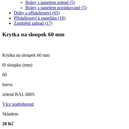
Brány s panelem zelené
(5)
Brány s panelem pozinkované
(5)
Dráty a příslušenství
(65)
Příslušenství k panelům
(18)
Zastínění zahrad
(17)
Krytka na sloupek 60 mm
Krytka na sloupek 60 mm
Ø sloupku (mm)
60
barva
zelená RAL 6005
Více podrobností
Skladem
20 Kč