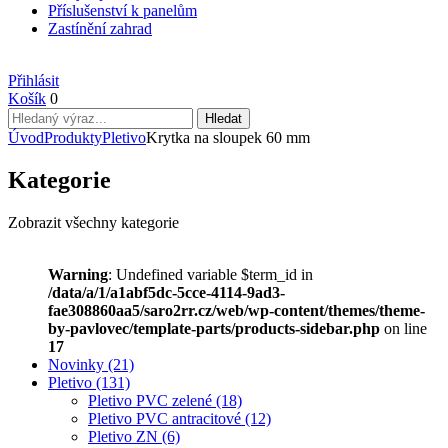
Příslušenství k panelům
Zastínění zahrad
Přihlásit
Košík
0
Úvod
Produkty
Pletivo
Krytka na sloupek 60 mm
Kategorie
Zobrazit všechny kategorie
Warning
: Undefined variable $term_id in
/data/a/1/a1abf5dc-5cce-4114-9ad3-
fae308860aa5/saro2rr.cz/web/wp-content/themes/theme-
by-pavlovec/template-parts/products-sidebar.php
on line
17
Novinky
(21)
Pletivo
(131)
Pletivo PVC zelené
(18)
Pletivo PVC antracitové
(12)
Pletivo ZN
(6)