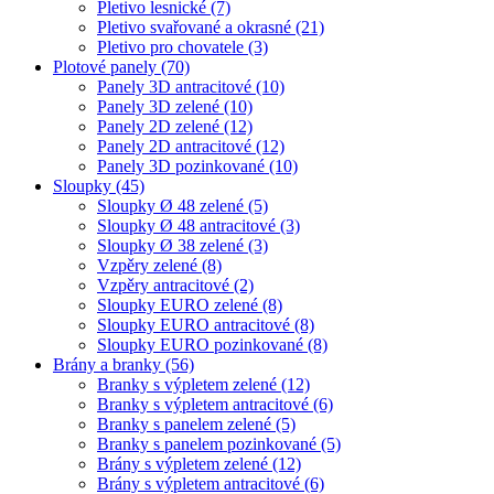
Pletivo lesnické
(7)
Pletivo svařované a okrasné
(21)
Pletivo pro chovatele
(3)
Plotové panely
(70)
Panely 3D antracitové
(10)
Panely 3D zelené
(10)
Panely 2D zelené
(12)
Panely 2D antracitové
(12)
Panely 3D pozinkované
(10)
Sloupky
(45)
Sloupky Ø 48 zelené
(5)
Sloupky Ø 48 antracitové
(3)
Sloupky Ø 38 zelené
(3)
Vzpěry zelené
(8)
Vzpěry antracitové
(2)
Sloupky EURO zelené
(8)
Sloupky EURO antracitové
(8)
Sloupky EURO pozinkované
(8)
Brány a branky
(56)
Branky s výpletem zelené
(12)
Branky s výpletem antracitové
(6)
Branky s panelem zelené
(5)
Branky s panelem pozinkované
(5)
Brány s výpletem zelené
(12)
Brány s výpletem antracitové
(6)