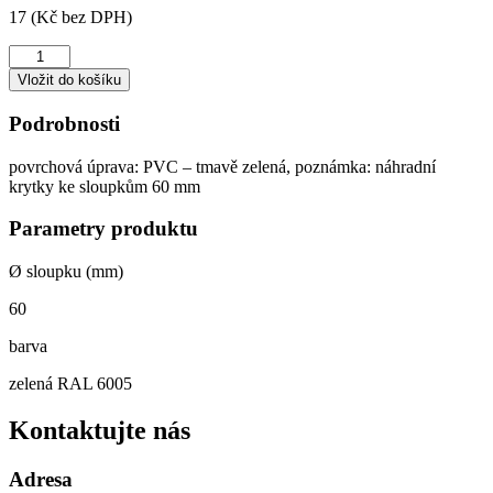
17 (Kč bez DPH)
Krytka
na sloupek
Vložit do košíku
60
mm
Podrobnosti
množství
povrchová úprava: PVC – tmavě zelená, poznámka: náhradní
krytky ke sloupkům 60 mm
Parametry produktu
Ø sloupku (mm)
60
barva
zelená RAL 6005
Kontaktujte nás
Adresa