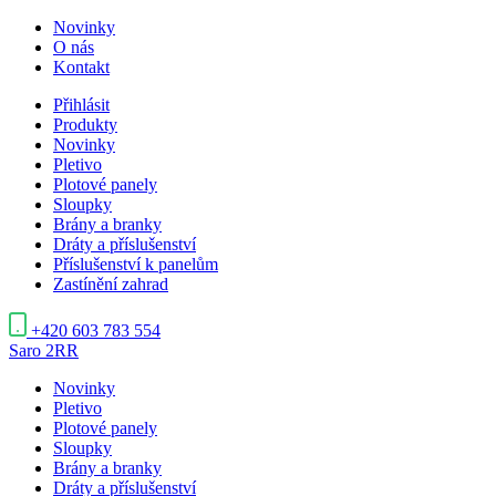
Novinky
O nás
Kontakt
Přihlásit
Produkty
Novinky
Pletivo
Plotové panely
Sloupky
Brány a branky
Dráty a příslušenství
Příslušenství k panelům
Zastínění zahrad
+420 603 783 554
Saro
2RR
Novinky
Pletivo
Plotové panely
Sloupky
Brány a branky
Dráty a příslušenství