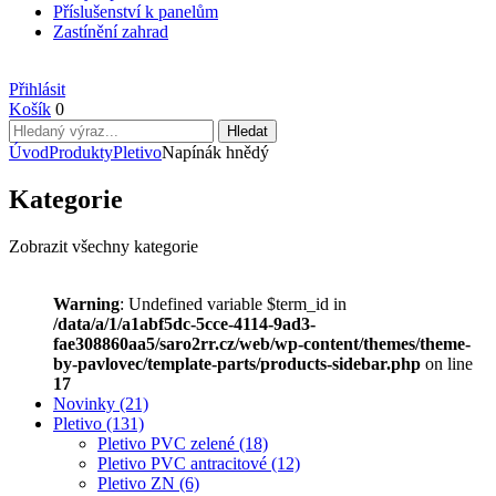
Příslušenství k panelům
Zastínění zahrad
Přihlásit
Košík
0
Úvod
Produkty
Pletivo
Napínák hnědý
Kategorie
Zobrazit všechny kategorie
Warning
: Undefined variable $term_id in
/data/a/1/a1abf5dc-5cce-4114-9ad3-
fae308860aa5/saro2rr.cz/web/wp-content/themes/theme-
by-pavlovec/template-parts/products-sidebar.php
on line
17
Novinky
(21)
Pletivo
(131)
Pletivo PVC zelené
(18)
Pletivo PVC antracitové
(12)
Pletivo ZN
(6)