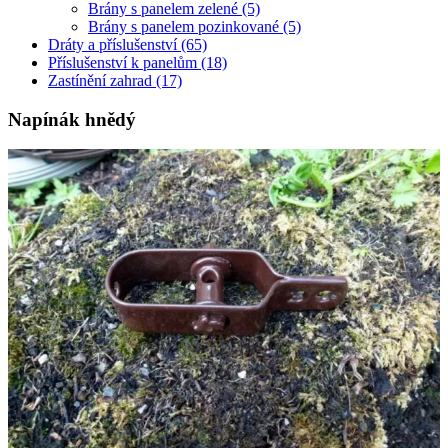
Brány s panelem zelené
(5)
Brány s panelem pozinkované
(5)
Dráty a příslušenství
(65)
Příslušenství k panelům
(18)
Zastínění zahrad
(17)
Napínák hnědý