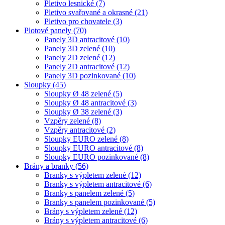
Pletivo lesnické
(7)
Pletivo svařované a okrasné
(21)
Pletivo pro chovatele
(3)
Plotové panely
(70)
Panely 3D antracitové
(10)
Panely 3D zelené
(10)
Panely 2D zelené
(12)
Panely 2D antracitové
(12)
Panely 3D pozinkované
(10)
Sloupky
(45)
Sloupky Ø 48 zelené
(5)
Sloupky Ø 48 antracitové
(3)
Sloupky Ø 38 zelené
(3)
Vzpěry zelené
(8)
Vzpěry antracitové
(2)
Sloupky EURO zelené
(8)
Sloupky EURO antracitové
(8)
Sloupky EURO pozinkované
(8)
Brány a branky
(56)
Branky s výpletem zelené
(12)
Branky s výpletem antracitové
(6)
Branky s panelem zelené
(5)
Branky s panelem pozinkované
(5)
Brány s výpletem zelené
(12)
Brány s výpletem antracitové
(6)