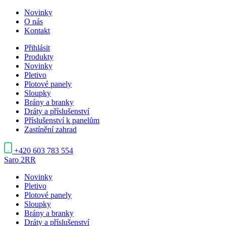
Novinky
O nás
Kontakt
Přihlásit
Produkty
Novinky
Pletivo
Plotové panely
Sloupky
Brány a branky
Dráty a příslušenství
Příslušenství k panelům
Zastínění zahrad
+420 603 783 554
Saro
2RR
Novinky
Pletivo
Plotové panely
Sloupky
Brány a branky
Dráty a příslušenství