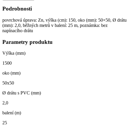
1500
mm
Podrobnosti
množství
povrchová úprava: Zn, výška (cm): 150, oko (mm): 50×50, Ø drátu
(mm): 2,0, běžných metrů v balení: 25 m, poznámka: bez
napínacího drátu
Parametry produktu
Výška (mm)
1500
oko (mm)
50x50
Ø drátu s PVC (mm)
2,0
balení (m)
25