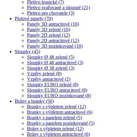
Pletivo lesnické
(7)
Pletivo svařované a okrasné
(21)
Pletivo pro chovatele
(3)
Plotové panely
(70)
Panely 3D antracitové
(10)
Panely 3D zelené
(10)
Panely 2D zelené
(12)
Panely 2D antracitové
(12)
Panely 3D pozinkované
(10)
Sloupky
(45)
Sloupky Ø 48 zelené
(5)
Sloupky Ø 48 antracitové
(3)
Sloupky Ø 38 zelené
(3)
Vzpěry zelené
(8)
Vzpěry antracitové
(2)
Sloupky EURO zelené
(8)
Sloupky EURO antracitové
(8)
Sloupky EURO pozinkované
(8)
Brány a branky
(56)
Branky s výpletem zelené
(12)
Branky s výpletem antracitové
(6)
Branky s panelem zelené
(5)
Branky s panelem pozinkované
(5)
Brány s výpletem zelené
(12)
Brány s výpletem antracitové
(6)