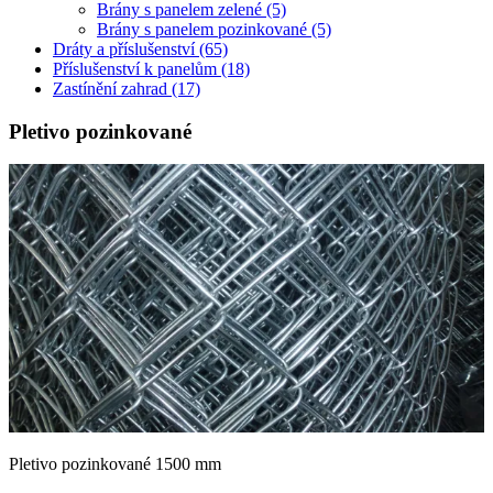
Brány s panelem zelené
(5)
Brány s panelem pozinkované
(5)
Dráty a příslušenství
(65)
Příslušenství k panelům
(18)
Zastínění zahrad
(17)
Pletivo pozinkované
Pletivo pozinkované 1500 mm