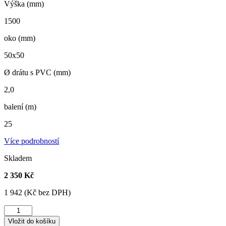
Výška (mm)
1500
oko (mm)
50x50
Ø drátu s PVC (mm)
2,0
balení (m)
25
Více podrobností
Skladem
2 350 Kč
1 942 (Kč bez DPH)
Pletivo
pozinkované
Vložit do košíku