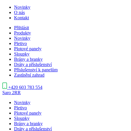
Novinky
O nás
Kontakt
Přihlásit
Produkty
Novinky
Pletivo
Plotové panely
Sloupky
Brány a branky
Dráty a příslušenství
Příslušenství k panelům
Zastínění zahrad
+420 603 783 554
Saro
2RR
Novinky
Pletivo
Plotové panely
Sloupky
Brány a branky
Dráty a příslušenství