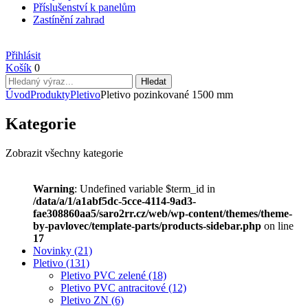
Příslušenství k panelům
Zastínění zahrad
Přihlásit
Košík
0
Úvod
Produkty
Pletivo
Pletivo pozinkované 1500 mm
Kategorie
Zobrazit všechny kategorie
Warning
: Undefined variable $term_id in
/data/a/1/a1abf5dc-5cce-4114-9ad3-
fae308860aa5/saro2rr.cz/web/wp-content/themes/theme-
by-pavlovec/template-parts/products-sidebar.php
on line
17
Novinky
(21)
Pletivo
(131)
Pletivo PVC zelené
(18)
Pletivo PVC antracitové
(12)
Pletivo ZN
(6)