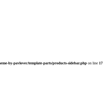
heme-by-pavlovec/template-parts/products-sidebar.php
on line
17