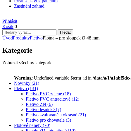
Příslušenství k panelům
Zastínění zahrad
Přihlásit
Košík
0
Úvod
Produkty
Pletivo
Plotna – pro sloupek Ø 48 mm
Kategorie
Zobrazit všechny kategorie
Warning
: Undefined variable $term_id in
/data/a/1/a1abf5dc
Novinky
(21)
Pletivo
(131)
Pletivo PVC zelené
(18)
Pletivo PVC antracitové
(12)
Pletivo ZN
(6)
Pletivo lesnické
(7)
Pletivo svařované a okrasné
(21)
Pletivo pro chovatele
(3)
Plotové panely
(70)
Panely 3D antracitové
(10)