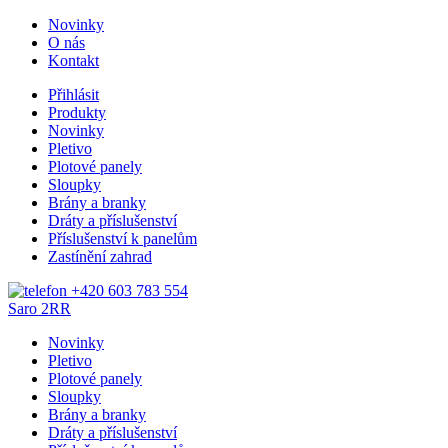
Novinky
O nás
Kontakt
Přihlásit
Produkty
Novinky
Pletivo
Plotové panely
Sloupky
Brány a branky
Dráty a příslušenství
Příslušenství k panelům
Zastínění zahrad
+420 603 783 554
Saro
2RR
Novinky
Pletivo
Plotové panely
Sloupky
Brány a branky
Dráty a příslušenství