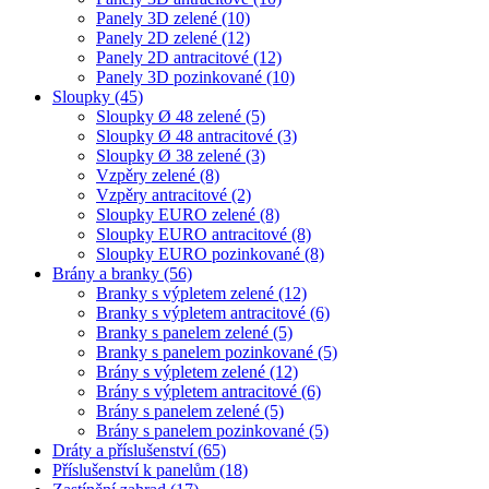
Panely 3D zelené
(10)
Panely 2D zelené
(12)
Panely 2D antracitové
(12)
Panely 3D pozinkované
(10)
Sloupky
(45)
Sloupky Ø 48 zelené
(5)
Sloupky Ø 48 antracitové
(3)
Sloupky Ø 38 zelené
(3)
Vzpěry zelené
(8)
Vzpěry antracitové
(2)
Sloupky EURO zelené
(8)
Sloupky EURO antracitové
(8)
Sloupky EURO pozinkované
(8)
Brány a branky
(56)
Branky s výpletem zelené
(12)
Branky s výpletem antracitové
(6)
Branky s panelem zelené
(5)
Branky s panelem pozinkované
(5)
Brány s výpletem zelené
(12)
Brány s výpletem antracitové
(6)
Brány s panelem zelené
(5)
Brány s panelem pozinkované
(5)
Dráty a příslušenství
(65)
Příslušenství k panelům
(18)