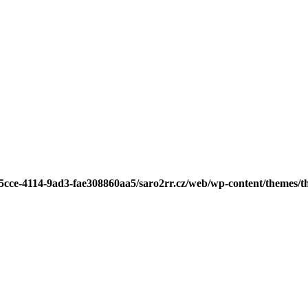
-5cce-4114-9ad3-fae308860aa5/saro2rr.cz/web/wp-content/themes/t