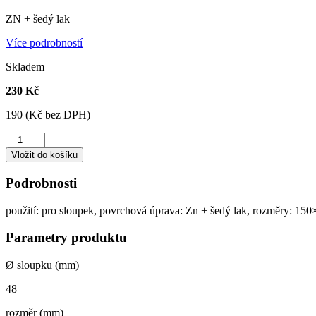
ZN + šedý lak
Více podrobností
Skladem
230 Kč
190 (Kč bez DPH)
Plotna
-
Vložit do košíku
pro
sloupek
Podrobnosti
Ø
48
použití: pro sloupek, povrchová úprava: Zn + šedý lak, rozměry: 1
mm
množství
Parametry produktu
Ø sloupku (mm)
48
rozměr (mm)