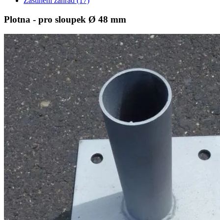
Zastínění zahrad
(17)
Plotna - pro sloupek Ø 48 mm