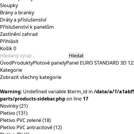
Sloupky
Brány a branky
Dráty a příslušenství
Příslušenství k panelům
Zastínění zahrad
Přihlásit
Košík
0
Úvod
Produkty
Plotové panely
Panel EURO STANDARD 3D 12
Kategorie
Zobrazit všechny kategorie
Warning
: Undefined variable $term_id in
/data/a/1/a1abf
parts/products-sidebar.php
on line
17
Novinky
(21)
Pletivo
(131)
Pletivo PVC zelené
(18)
Pletivo PVC antracitové
(12)