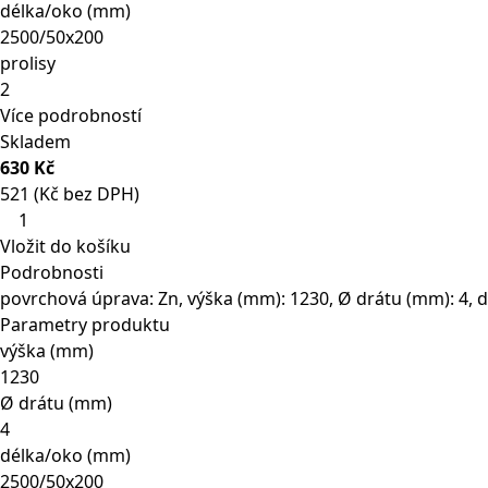
délka/oko (mm)
2500/50x200
prolisy
2
Více podrobností
Skladem
630 Kč
521 (Kč bez DPH)
Panel
EURO
Vložit do košíku
STANDARD
Podrobnosti
3D
povrchová úprava: Zn, výška (mm): 1230, Ø drátu (mm): 4, 
1230
Parametry produktu
mm
výška (mm)
pozinkovaný
1230
množství
Ø drátu (mm)
4
délka/oko (mm)
2500/50x200