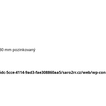
30 mm pozinkovaný
5dc-5cce-4114-9ad3-fae308860aa5/saro2rr.cz/web/wp-co