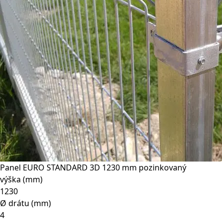
Panel EURO STANDARD 3D 1230 mm pozinkovaný
výška (mm)
1230
Ø drátu (mm)
4