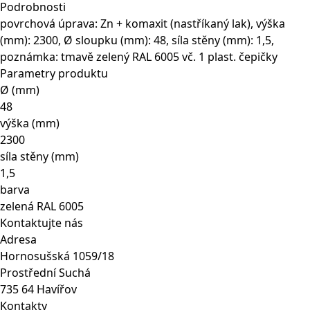
48
Podrobnosti
mm
povrchová úprava: Zn + komaxit (nastříkaný lak), výška
zelený
(mm): 2300, Ø sloupku (mm): 48, síla stěny (mm): 1,5,
2300
poznámka: tmavě zelený RAL 6005 vč. 1 plast. čepičky
mm
Parametry produktu
množství
Ø (mm)
48
výška (mm)
2300
síla stěny (mm)
1,5
barva
zelená RAL 6005
Kontaktujte nás
Adresa
Hornosušská 1059/18
Prostřední Suchá
735 64 Havířov
Kontakty