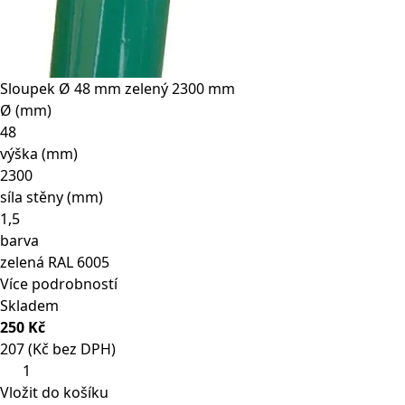
Sloupek Ø 48 mm zelený 2300 mm
Ø (mm)
48
výška (mm)
2300
síla stěny (mm)
1,5
barva
zelená RAL 6005
Více podrobností
Skladem
250 Kč
207 (Kč bez DPH)
Sloupek
Ø
Vložit do košíku