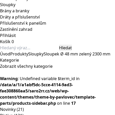
Sloupky
Brány a branky
Dráty a příslušenství
Příslušenství k panelům
Zastínění zahrad
Přihlásit
Košík
0
Úvod
Produkty
Sloupky
Sloupek Ø 48 mm zelený 2300 mm
Kategorie
Zobrazit všechny kategorie
Warning
: Undefined variable $term_id in
/data/a/1/a1abf5dc-5cce-4114-9ad3-
fae308860aa5/saro2rr.cz/web/wp-
content/themes/theme-by-pavlovec/template-
parts/products-sidebar.php
on line
17
Novinky
(21)