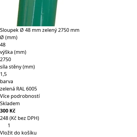
Sloupek Ø 48 mm zelený 2750 mm
Ø (mm)
48
výška (mm)
2750
síla stěny (mm)
1,5
barva
zelená RAL 6005
Více podrobností
Skladem
300 Kč
248 (Kč bez DPH)
Sloupek
Ø
Vložit do košíku