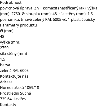
48
Podrobnosti
mm
povrchová úprava: Zn + komaxit (nastříkaný lak), výška
zelený
(mm): 2750, Ø sloupku (mm): 48, síla stěny (mm): 1,5,
2750
poznámka: tmavě zelený RAL 6005 vč. 1 plast. čepičky
mm
Parametry produktu
množství
Ø (mm)
48
výška (mm)
2750
síla stěny (mm)
1,5
barva
zelená RAL 6005
Kontaktujte nás
Adresa
Hornosušská 1059/18
Prostřední Suchá
735 64 Havířov
Kontakty