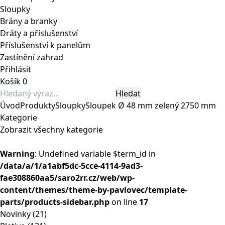
Sloupky
Brány a branky
Dráty a příslušenství
Příslušenství k panelům
Zastínění zahrad
Přihlásit
Košík
0
Úvod
Produkty
Sloupky
Sloupek Ø 48 mm zelený 2750 mm
Kategorie
Zobrazit všechny kategorie
Warning
: Undefined variable $term_id in
/data/a/1/a1abf5dc-5cce-4114-9ad3-
fae308860aa5/saro2rr.cz/web/wp-
content/themes/theme-by-pavlovec/template-
parts/products-sidebar.php
on line
17
Novinky
(21)