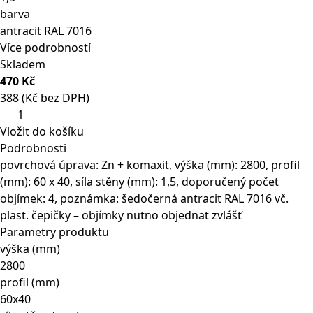
barva
antracit RAL 7016
Více podrobností
Skladem
470 Kč
388 (Kč bez DPH)
Sloupek
EURO
Vložit do košíku
2800
Podrobnosti
mm
povrchová úprava: Zn + komaxit, výška (mm): 2800, profil
antracit
(mm): 60 x 40, síla stěny (mm): 1,5, doporučený počet
množství
objímek: 4, poznámka: šedočerná antracit RAL 7016 vč.
plast. čepičky – objímky nutno objednat zvlášť
Parametry produktu
výška (mm)
2800
profil (mm)
60x40