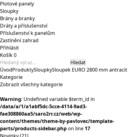
Plotové panely
Sloupky
Brány a branky
Dráty a příslušenství
Příslušenství k panelům
Zastínění zahrad
Přihlásit
Košík
0
Úvod
Produkty
Sloupky
Sloupek EURO 2800 mm antracit
Kategorie
Zobrazit všechny kategorie
Warning
: Undefined variable $term_id in
/data/a/1/a1abf5dc-5cce-4114-9ad3-
fae308860aa5/saro2rr.cz/web/wp-
content/themes/theme-by-pavlovec/template-
parts/products-sidebar.php
on line
17
Novinky
(21)